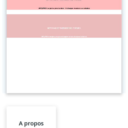
ARTy’PRO La juste prestation : A chaque maison sa solution
NETTOYAGE ET TRAITEMENT DES TOITURES
ARTy’PRO s’adapte au type de support et son état pour la durée
NETTOYAGE ET TRAITEMENT DES EXTERIEURS
ARTy’PRO a chaque support sa prestation, son produit adapté et sans chlore
NETTOYAGE ET REMPLACEMENT DES VMC
ARTy’PRO entretien ou remplace votre VMC par une version Hygro
A propos