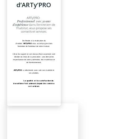
d’ARTy’PRO
ARTy’PRO:
Professionnel
avec
30 ans
d’expérience
dans l’entretien de
l’habitat, vous propose ses
conseils et services.
De l’étude à la réalisation du
chantier,
ARTy’PRO
vous accompagne dans
l’entretien de l’extérieur de votre maison.
L’état du support et son niveau d’encrassement vont
décider du choix de la prestation : une démarche
respectueuse de votre patrimoine, des matériaux et
de l’environnement.
ARTy’PRO
a sélectionné avec soin son matériel et
ses produits.
La qualité et la satisfaction du
travail bien fait animent depuis des années
cet artisan.